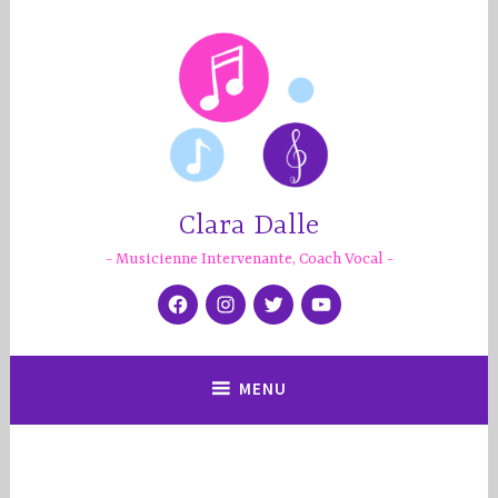
Accéder
au
contenu
principal
Clara Dalle
Musicienne Intervenante, Coach Vocal
Facebook
Instagram
Twitter
YouTube
MENU